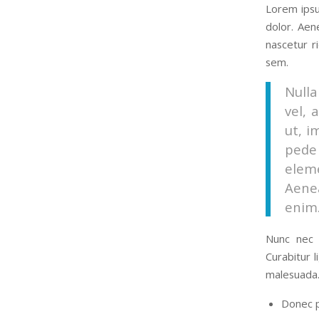
Lorem ipsu
dolor. Aen
nascetur r
sem.
Nulla
vel, 
ut, i
pede 
elem
Aenea
enim
Nunc nec n
Curabitur 
malesuada.
Donec p