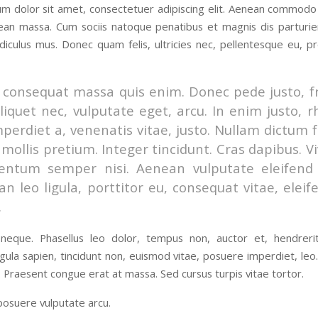
m dolor sit amet, consectetuer adipiscing elit. Aenean commodo 
ean massa. Cum sociis natoque penatibus et magnis dis parturi
idiculus mus. Donec quam felis, ultricies nec, pellentesque eu, pr
 consequat massa quis enim. Donec pede justo, fr
aliquet nec, vulputate eget, arcu. In enim justo, 
mperdiet a, venenatis vitae, justo. Nullam dictum f
mollis pretium. Integer tincidunt. Cras dapibus. 
entum semper nisi. Aenean vulputate eleifend t
n leo ligula, porttitor eu, consequat vitae, eleif
.
eque. Phasellus leo dolor, tempus non, auctor et, hendrerit 
ligula sapien, tincidunt non, euismod vitae, posuere imperdiet, le
 Praesent congue erat at massa. Sed cursus turpis vitae tortor.
osuere vulputate arcu.