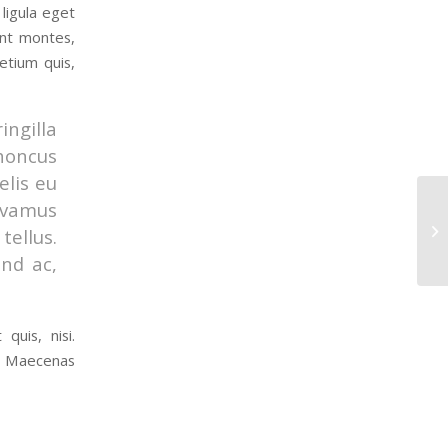
ligula eget
ent montes,
etium quis,
ingilla
rhoncus
elis eu
Vivamus
Th
ellus.
end ac,
quis, nisi.
o. Maecenas