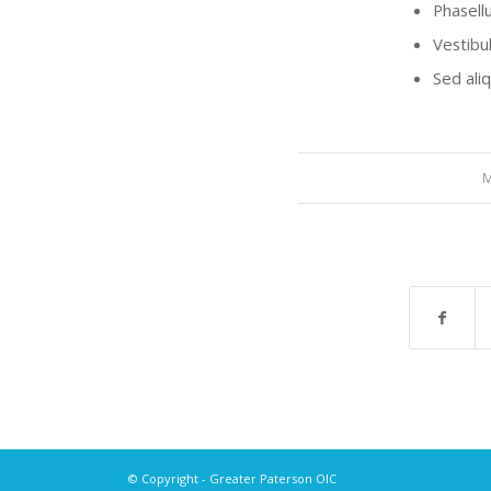
Phasell
Vestibul
Sed ali
M
© Copyright - Greater Paterson OIC