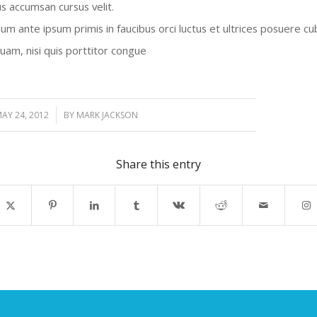
us accumsan cursus velit.
um ante ipsum primis in faucibus orci luctus et ultrices posuere cub
quam, nisi quis porttitor congue
/
AY 24, 2012
BY
MARK JACKSON
Share this entry